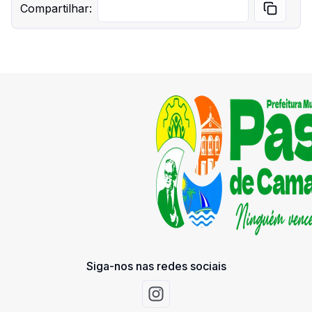
Compartilhar:
Fim da vigência
01/04/2026
Status
Adjudicado
Valor inicial
R$ 79.506,80
Valor atual
R$ 79.506,80
Fornecedor
Razão Social:
IMPACTO COMERCIAL LTDA
CNPJ: 54.540.842/0001-65
Siga-nos nas redes sociais
Objeto
AQUISIÇÃO MATERIAL DE LIMPEZA E
Acessar Instagram