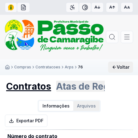
Acesso à Informação
Carta de Serviços
Acessibilidade
Contraste
Voltar
Compras
Contratacoes
Arps
76
Inicío
Contratos
Atas de Registro 
Informações
Arquivos
Exportar PDF
Número do contrato